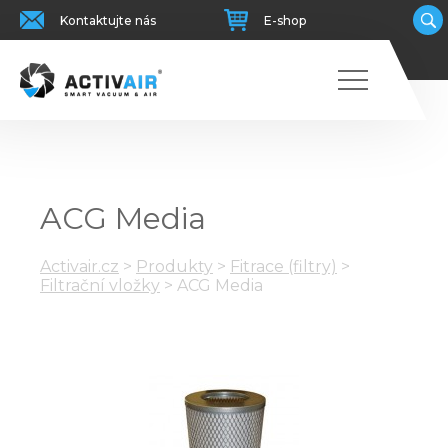
Kontaktujte nás
E-shop
ACG Media
Activair.cz
>
Produkty
>
Fitrace (filtry)
>
Filtrační vložky
>
ACG Media