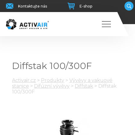
Kontaktujte nás
E-shop
Diffstak 100/300F
Activair.cz
>
Produkty
>
Vývěvy a vakuové
stanice
>
Difúzní vývěvy
>
Diffstak
>
Diffstak
100/300F