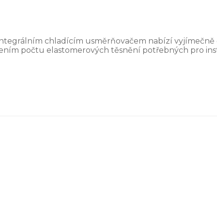
integrálním chladícím usměrňovačem nabízí vyjímečně 
ím počtu elastomerových těsnění potřebných pro insta