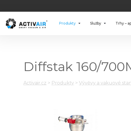
Produkty
Služby
Trhy – a
Diffstak 160/700
Activair.cz
>
Produkty
>
Vývěvy a vakuové stan