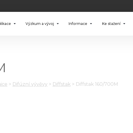
plikace
Výzkum a vývoj
Informace
Ke stažení
M
ice
>
Difúzní vývěvy
>
Diffstak
>
Diffstak 160/700M