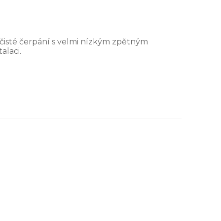
čisté čerpání s velmi nízkým zpětným
laci.