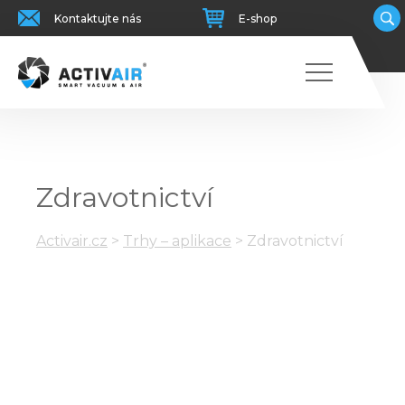
Kontaktujte nás
E-shop
Zdravotnictví
Activair.cz
>
Trhy – aplikace
>
Zdravotnictví