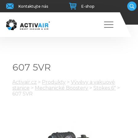
Kontaktujte nás
E-shop
607 5VR
Activair.cz
>
Produkty
>
Vývěvy a vakuové
stanice
>
Mechanické Boostery
>
Stokes 6"
>
607 5VR