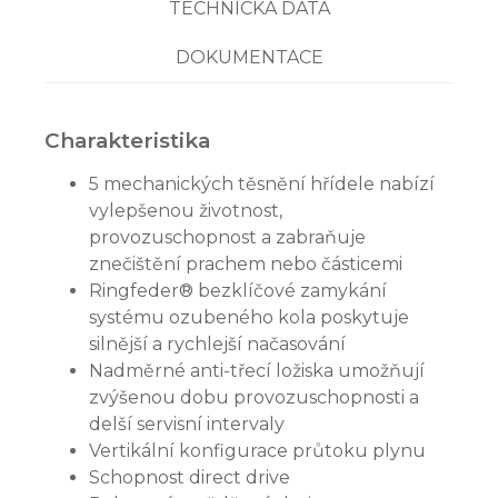
TECHNICKÁ DATA
DOKUMENTACE
Charakteristika
5 mechanických těsnění hřídele nabízí
vylepšenou životnost,
provozuschopnost a zabraňuje
znečištění prachem nebo částicemi
Ringfeder® bezklíčové zamykání
systému ozubeného kola poskytuje
silnější a rychlejší načasování
Nadměrné anti-třecí ložiska umožňují
zvýšenou dobu provozuschopnosti a
delší servisní intervaly
Vertikální konfigurace průtoku plynu
Schopnost direct drive