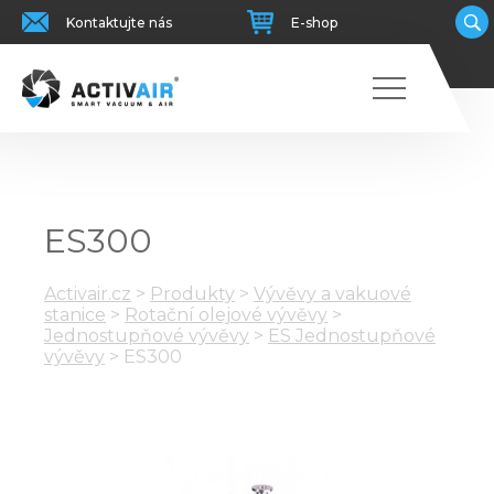
Kontaktujte nás
E-shop
ES300
Activair.cz
>
Produkty
>
Vývěvy a vakuové
stanice
>
Rotační olejové vývěvy
>
Jednostupňové vývěvy
>
ES Jednostupňové
vývěvy
>
ES300