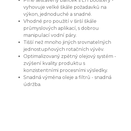
Plně sestavený balíček s EH boostery -
vyhovuje velké škále požadavků na
výkon, jednoduché a snadné.
Vhodné pro použití v širší škále
průmyslových aplikací, s dobrou
manipulací vodní páry.
Tišší než mnoho jiných srovnatelných
jednostupňových rotačních vývěv.
Optimalizovaný zpětný olejový systém -
zvýšení kvality produktu s
konzistentními procesními výsledky.
Snadná výměna oleje a filtrů - snadná
údržba.