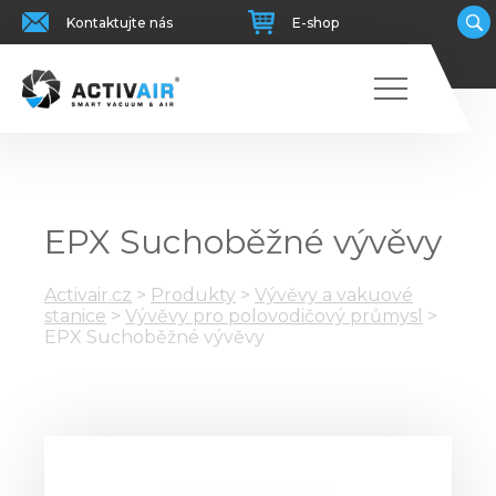
Kontaktujte nás
E-shop
EPX Suchoběžné vývěvy
Activair.cz
>
Produkty
>
Vývěvy a vakuové
stanice
>
Vývěvy pro polovodičový průmysl
>
EPX Suchoběžné vývěvy