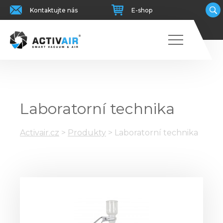
Kontaktujte nás
E-shop
Laboratorní technika
Activair.cz
>
Produkty
>
Laboratorní technika