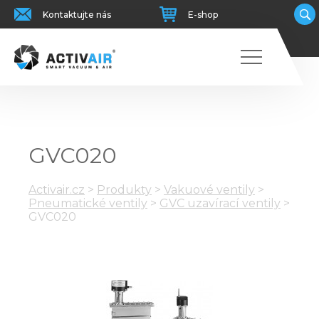
Kontaktujte nás
E-shop
GVC020
Activair.cz
>
Produkty
>
Vakuové ventily
>
Pneumatické ventily
>
GVC uzavírací ventily
>
GVC020