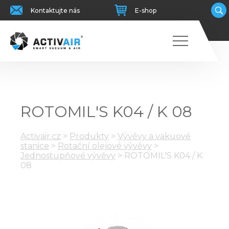
Kontaktujte nás
E-shop
ROTOMIL'S K04 / K 08
Activair.cz
>
Produkty
>
Vývěvy a vakuové
stanice
>
Rotační olejové vývěvy
>
Jednostupňové vývěvy
>
ROTOMIL'S K04 / K
08