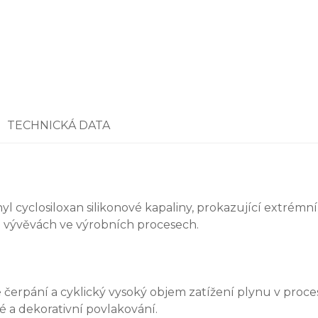
TECHNICKÁ DATA
l cyclosiloxan silikonové kapaliny, prokazující extrémní
ch vývěvách ve výrobních procesech.
 čerpání a cyklický vysoký objem zatížení plynu v proc
é a dekorativní povlakování.