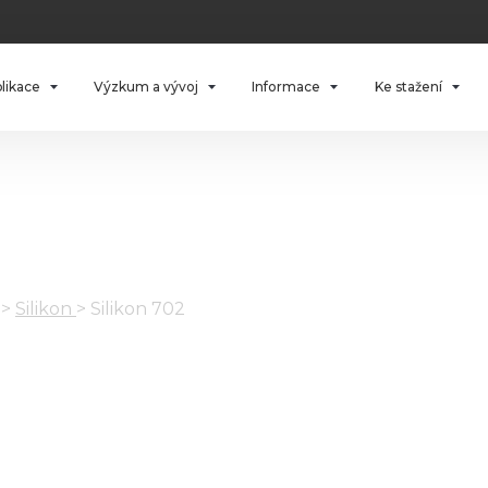
plikace
Výzkum a vývoj
Informace
Ke stažení
>
Silikon
>
Silikon 702