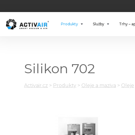
Produkty
Služby
Trhy – a
Silikon 702
Activair.cz
>
Produkty
>
Oleje a maziva
>
Oleje