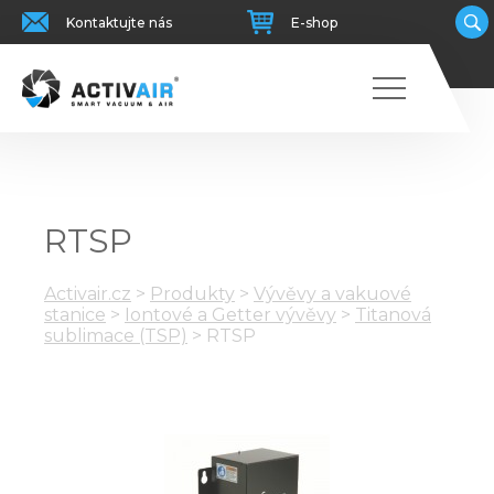
Kontaktujte nás
E-shop
RTSP
Activair.cz
>
Produkty
>
Vývěvy a vakuové
stanice
>
Iontové a Getter vývěvy
>
Titanová
sublimace (TSP)
>
RTSP