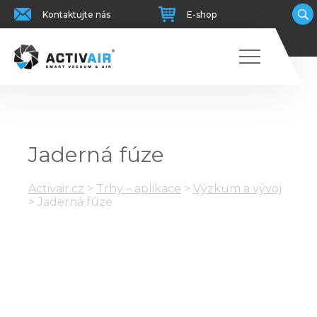
Kontaktujte nás
E-shop
Jaderná fúze
Activair.cz
>
Trhy – aplikace
>
Výzkum a vývoj
>
Jaderná fúze