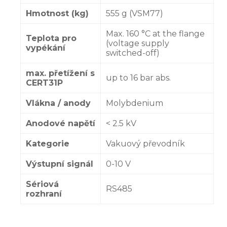
Hmotnost (kg)
555 g (VSM77)
Max. 160 °C at the flange
Teplota pro
(voltage supply
vypékání
switched-off)
max. přetížení s
up to 16 bar abs.
CERT31P
Vlákna / anody
Molybdenium
Anodové napětí
< 2.5 kV
Kategorie
Vakuový převodník
Výstupní signál
0-10 V
Sériová
RS485
rozhraní