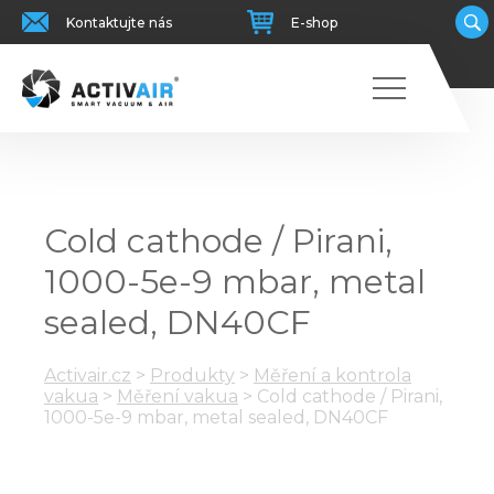
Kontaktujte nás
E-shop
Cold cathode / Pirani,
1000-5e-9 mbar, metal
sealed, DN40CF
Activair.cz
>
Produkty
>
Měření a kontrola
vakua
>
Měření vakua
>
Cold cathode / Pirani,
1000-5e-9 mbar, metal sealed, DN40CF