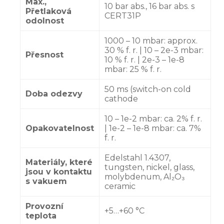
Max.,
10 bar abs., 16 bar abs. s
Přetlaková
CERT31P
odolnost
1000 – 10 mbar: approx.
30 % f. r. | 10 – 2e-3 mbar:
Přesnost
10 % f. r. | 2e-3 – 1e-8
mbar: 25 % f. r.
50 ms (switch-on cold
Doba odezvy
cathode
10 – 1e-2 mbar: ca. 2% f. r.
Opakovatelnost
| 1e-2 – 1e-8 mbar: ca. 7%
f. r.
Edelstahl 1.4307,
Materiály, které
tungsten, nickel, glass,
jsou v kontaktu
molybdenum, Al₂O₃
s vakuem
ceramic
Provozní
+5…+60 °C
teplota