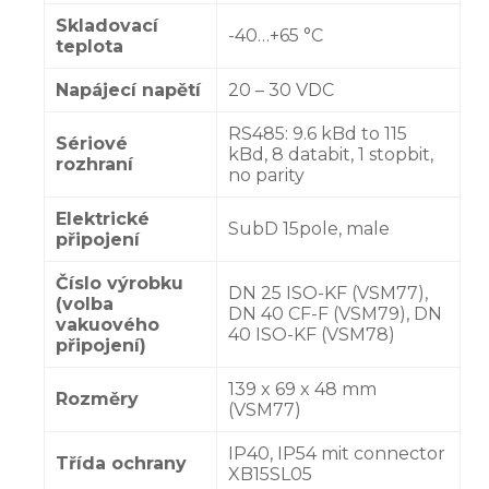
Skladovací
-40…+65 °C
teplota
Napájecí napětí
20 – 30 VDC
RS485: 9.6 kBd to 115
Sériové
kBd, 8 databit, 1 stopbit,
rozhraní
no parity
Elektrické
SubD 15pole, male
připojení
Číslo výrobku
DN 25 ISO-KF (VSM77),
(volba
DN 40 CF-F (VSM79), DN
vakuového
40 ISO-KF (VSM78)
připojení)
139 x 69 x 48 mm
Rozměry
(VSM77)
IP40, IP54 mit connector
Třída ochrany
XB15SL05