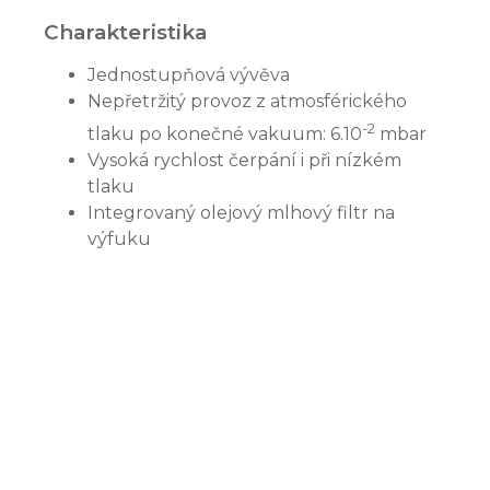
Charakteristika
Jednostupňová vývěva
Nepřetržitý provoz z atmosférického
-2
tlaku po konečné vakuum: 6.10
mbar
Vysoká rychlost čerpání i při nízkém
tlaku
Integrovaný olejový mlhový filtr na
výfuku