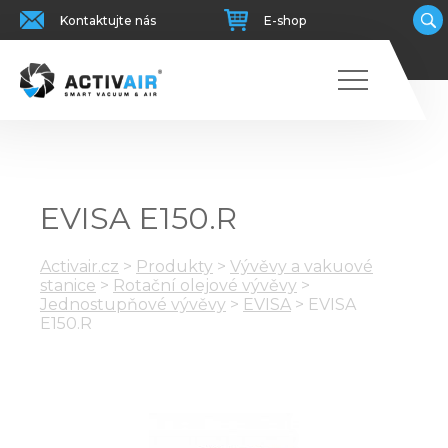
Kontaktujte nás
E-shop
EVISA E150.R
Activair.cz
>
Produkty
>
Vývěvy a vakuové
stanice
>
Rotační olejové vývěvy
>
Jednostupňové vývěvy
>
EVISA
>
EVISA
E150.R