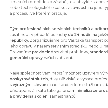
servisních prohlídek a zásahů jsou obvykle stanov
nebo technologického celku, v závislosti na jeho typ
a procesu, ve kterém pracuje.
Tým profesionálních servisních techniků a odbor
zasáhnout v případě poruchy
do 24 hodin na jaké
republiky
. Zorganizujeme pro Vás také transport 
jeho opravu v našem servisním středisku nebo u na
Provádíme
pravidelné
servisní prohlídky,
standard
generální
opravy
Vašich zařízení.
Naše společnost Vám nabízí možnost uzavření vý
poskytování služeb
, díky níž získáte vysoce profes
s výraznými slevam
i, nadstandardními službami zd
přístupem. Získáte také garanci
minimalizace pro
a
pravidelná školení
zaměstnanců.