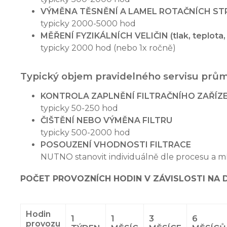
VÝMĚNA TĚSNĚNÍ A LAMEL ROTAČNÍCH ST
typicky 2000-5000 hod
MĚŘENÍ FYZIKÁLNÍCH VELIČIN (tlak, teplota, 
typicky 2000 hod (nebo 1x ročně)
Typický objem pravidelného servisu průmy
KONTROLA ZAPLNĚNÍ FILTRAČNÍHO ZAŘÍZE
typicky 50-250 hod
ČIŠTĚNÍ NEBO VÝMĚNA FILTRU
typicky 500-2000 hod
POSOUZENÍ VHODNOSTI FILTRACE
NUTNO stanovit individuálně dle procesu a mí
POČET PROVOZNÍCH HODIN V ZÁVISLOSTI NA 
Hodin
1
1
3
6
provozu