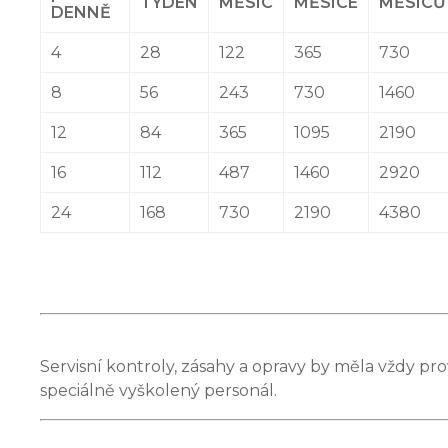
TÝDEN
MĚSÍC
MĚSÍCE
MĚSÍCŮ
DENNĚ
4
28
122
365
730
8
56
243
730
1460
12
84
365
1095
2190
16
112
487
1460
2920
24
168
730
2190
4380
Servisní kontroly, zásahy a opravy by měla vždy p
speciálně vyškolený personál.