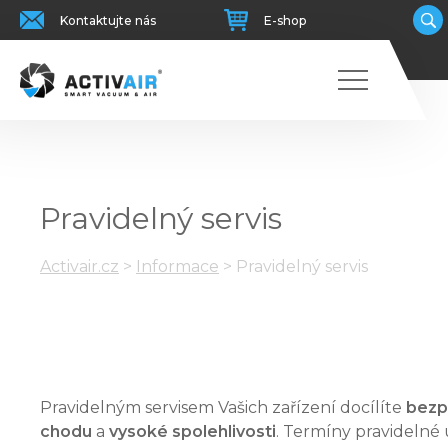
Kontaktujte nás
E-shop
Pravidelný servis
Activair.cz
>
Informace
>
Pravidelný servis
Pravidelným servisem Vašich zařízení docílíte
bezp
chodu
a
vysoké spolehlivosti
. Termíny pravidelné