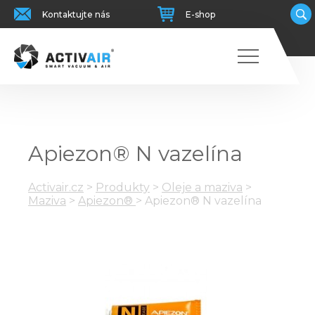
Kontaktujte nás
E-shop
Apiezon® N vazelína
Activair.cz
>
Produkty
>
Oleje a maziva
>
Maziva
>
Apiezon®
>
Apiezon® N vazelína