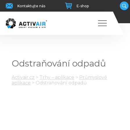
Kontaktujte nás
E-shop
Odstraňování odpadů
Activair.cz
>
Trhy – aplikace
>
Průmyslové
aplikace
>
Odstraňování odpadů