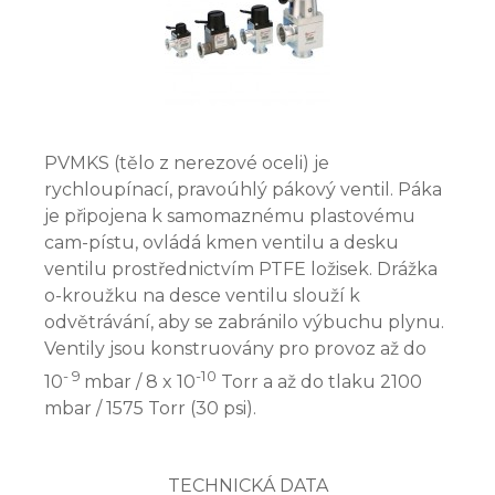
PVMKS (tělo z nerezové oceli) je
rychloupínací, pravoúhlý pákový ventil. Páka
je připojena k samomaznému plastovému
cam-pístu, ovládá kmen ventilu a desku
ventilu prostřednictvím PTFE ložisek. Drážka
o-kroužku na desce ventilu slouží k
odvětrávání, aby se zabránilo výbuchu plynu.
Ventily jsou konstruovány pro provoz až do
- 9
-10
10
mbar / 8 x 10
Torr a až do tlaku 2100
mbar / 1575 Torr (30 psi).
TECHNICKÁ DATA