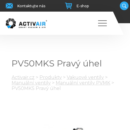
Kontaktujte nás
E-shop
PV50MKS Pravý úhel
Activair.cz
>
Produkty
>
Vakuové ventily
>
Manuální ventily
>
Manuální ventily PVMK
>
PV50MKS Pravý úhel