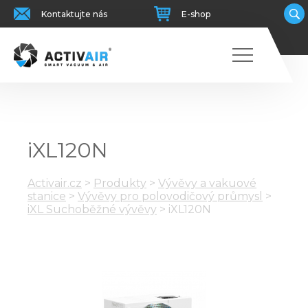
Kontaktujte nás
E-shop
iXL120N
Activair.cz
>
Produkty
>
Vývěvy a vakuové
stanice
>
Vývěvy pro polovodičový průmysl
>
iXL Suchoběžné vývěvy
>
iXL120N