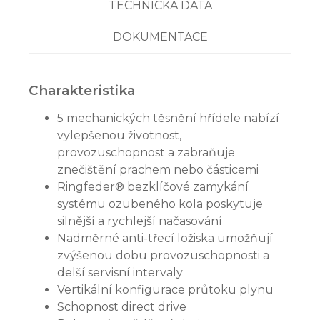
TECHNICKÁ DATA
DOKUMENTACE
Charakteristika
5 mechanických těsnění hřídele nabízí
vylepšenou životnost,
provozuschopnost a zabraňuje
znečištění prachem nebo částicemi
Ringfeder® bezklíčové zamykání
systému ozubeného kola poskytuje
silnější a rychlejší načasování
Nadměrné anti-třecí ložiska umožňují
zvýšenou dobu provozuschopnosti a
delší servisní intervaly
Vertikální konfigurace průtoku plynu
Schopnost direct drive