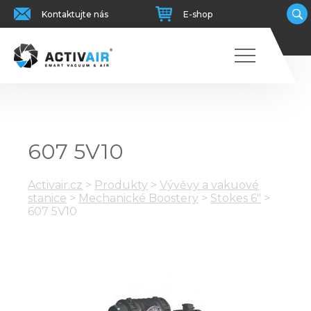
Kontaktujte nás
E-shop
607 5V10
Activair.cz
>
Produkty
>
Vývěvy a vakuové
stanice
>
Mechanické Boostery
>
Stokes 6"
>
607 5V10