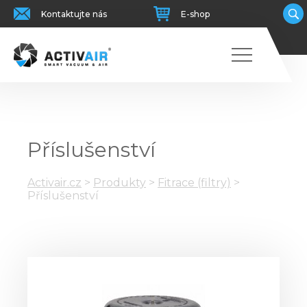
Kontaktujte nás
E-shop
Příslušenství
Activair.cz
>
Produkty
>
Fitrace (filtry)
>
Příslušenství