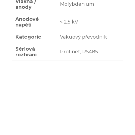
Vlákna /
Molybdenium
anody
Anodové
< 2.5 kV
napětí
Kategorie
Vakuový převodník
Sériová
Profinet, RS485
rozhraní