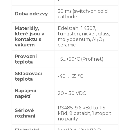
50 ms (switch-on cold
Doba odezvy
cathode
Materiály,
Edelstahl 1.4307,
které jsou v
tungsten, nickel, glass,
kontaktu s
molybdenum, Al₂O₃
vakuem
ceramic
Provozní
+5…+50°C (Profinet)
teplota
Skladovací
-40…+65 °C
teplota
Napájecí
20 – 30 VDC
napětí
RS485: 9.6 kBd to 115
Sériové
kBd, 8 databit, 1 stopbit,
rozhraní
no parity