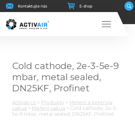
Kontaktujte nás
E-shop
Cold cathode, 2e-3-5e-9
mbar, metal sealed,
DN25KF, Profinet
Activair.cz
>
Produkty
>
Měření a kontrola
vakua
>
Měření vakua
>
Cold cathode, 2e-3-
5e-9 mbar, metal sealed, DN25KF, Profinet