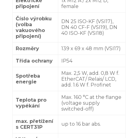
Elektrické
1x M12 A / 2x M12 D,
připojení
female
Číslo výrobku
DN 25 ISO-KF (VSI17),
(volba
DN 40 CF-F (VSI19), DN
vakuového
40 ISO-KF (VSI18)
připojení)
Rozměry
139 x 69 x 48 mm (VSI17)
Třída ochrany
IP54
Max. 2,5 W, add. 0,8 W f.
Spotřeba
EtherCAT/ Relais/ LCD,
energie
add. 1.6 W f. Profinet
Max. 160 °C at the flange
Teplota pro
(voltage supply
vypékání
switched-off)
max. přetížení
up to 16 bar abs.
s CERT31P