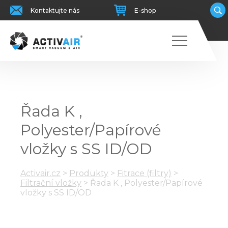
Kontaktujte nás
E-shop
Řada K ,
Polyester/Papírové
vložky s SS ID/OD
Activair.cz
>
Produkty
>
Fitrace (filtry)
>
Filtrační vložky
>
Řada K , Polyester/Papírové
vložky s SS ID/OD