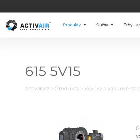
Produkty
Služby
Trhy – a
615 5V15
Activair.cz
>
Produkty
>
Vývěvy a vakuové stan
P
v