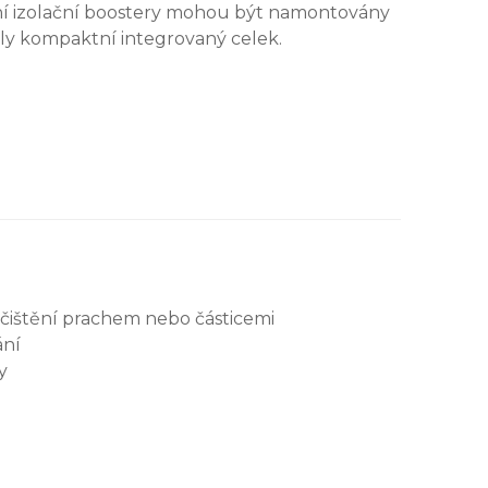
esní izolační boostery mohou být namontovány
ly kompaktní integrovaný celek.
E
čištění prachem nebo částicemi
ání
y