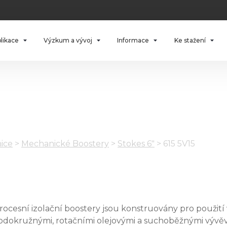
plikace
Výzkum a vývoj
Informace
Ke stažení
ice
>
Mechanické Boostery
>
Stokes 6"
>
615 5V15
rocesní izolační boostery jsou konstruovány pro použití 
odokružnými, rotačními olejovými a suchoběžnými vývěva