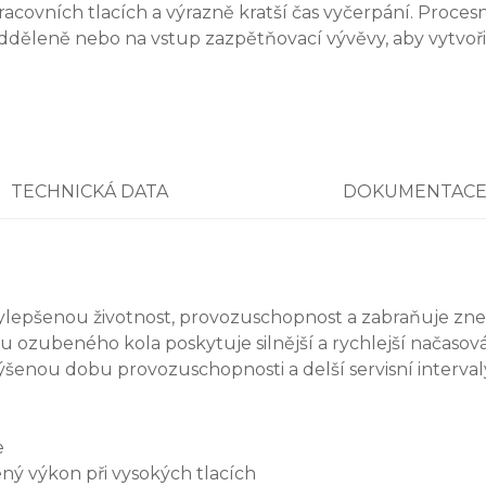
racovních tlacích a výrazně kratší čas vyčerpání. Proc
dděleně nebo na vstup zazpětňovací vývěvy, aby vytvoři
TECHNICKÁ DATA
DOKUMENTAC
vylepšenou životnost, provozuschopnost a zabraňuje zne
ozubeného kola poskytuje silnější a rychlejší načasov
ýšenou dobu provozuschopnosti a delší servisní interval
e
ný výkon při vysokých tlacích