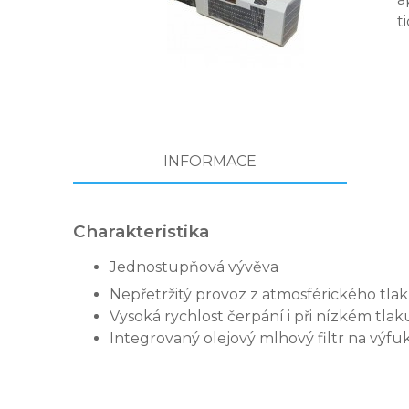
t
INFORMACE
Charakteristika
Jednostupňová vývěva
Nepřetržitý provoz z atmosférického tla
Vysoká rychlost čerpání i při nízkém tlak
Integrovaný olejový mlhový filtr na výfu