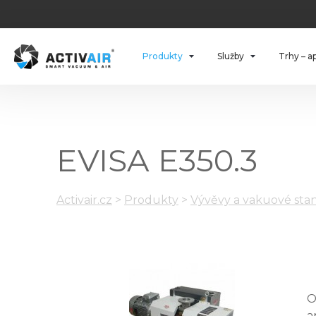
Produkty
Služby
Trhy – a
EVISA E350.3
Activair.cz
>
Produkty
>
Vývěvy a vakuové stan
O
a