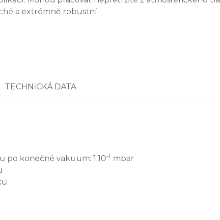
iché a extrémně robustní.
TECHNICKÁ DATA
-1
ku po konečné vakuum: 1.10
mbar
u
ku