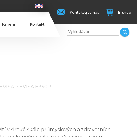
Kontaktujte nás
E-shop
Kariéra
Kontakt
EVISA
>
EVISA E350.3
ití v široké škále průmyslových a zdravotních
laku po konečné vakuum. Vývěvy jsou velmi