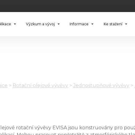
plikace
Výzkum a vývoj
Informace
Ke stažení
ice
>
Rotační olejové vývěvy
>
Jednostupňové vývěvy
>
lejové rotační vývěvy EVISA jsou konstruovány pro použ
plikací. Mohou pracovat nepřetržitě z atmosférického t