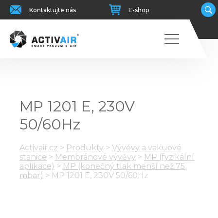
Kontaktujte nás
E-shop
MP 1201 E, 230V
50/60Hz
Activair.cz
>
Produkty
>
Vývěvy a vakuové
stanice
>
Membránové vývěvy
>
MP (fyzikální
aplikace)
>
MP (konečný tlak menší než 75
mbar)
>
MP 1201 E, 230V 50/60Hz