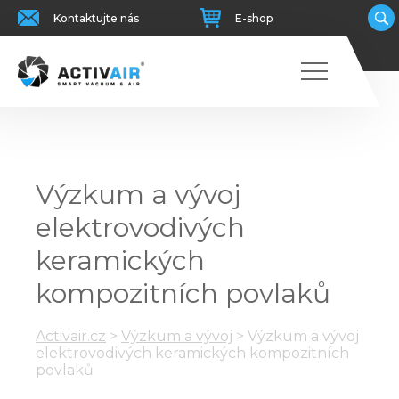
Kontaktujte nás
E-shop
Výzkum a vývoj
elektrovodivých
keramických
kompozitních povlaků
Activair.cz
>
Výzkum a vývoj
>
Výzkum a vývoj
elektrovodivých keramických kompozitních
povlaků