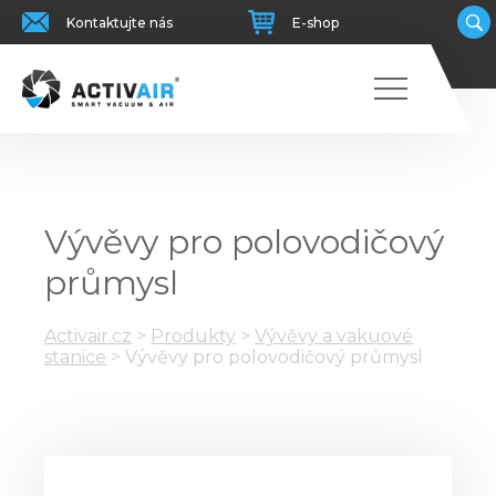
Kontaktujte nás
E-shop
Vývěvy pro polovodičový
průmysl
Activair.cz
>
Produkty
>
Vývěvy a vakuové
stanice
>
Vývěvy pro polovodičový průmysl