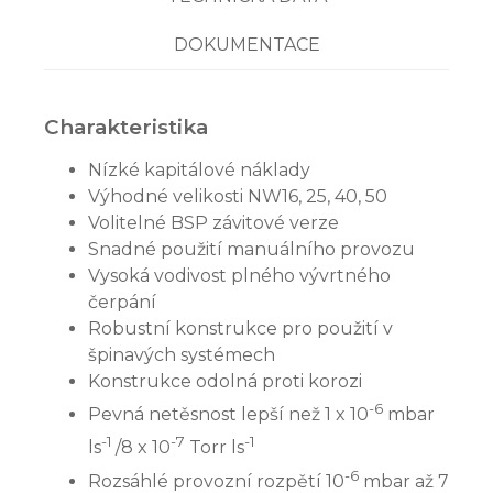
DOKUMENTACE
Charakteristika
Nízké kapitálové náklady
Výhodné velikosti NW16, 25, 40, 50
Volitelné BSP závitové verze
Snadné použití manuálního provozu
Vysoká vodivost plného vývrtného
čerpání
Robustní konstrukce pro použití v
špinavých systémech
Konstrukce odolná proti korozi
-6
Pevná netěsnost lepší než 1 x 10
mbar
-1
-7
-1
ls
/8 x 10
Torr ls
-6
Rozsáhlé provozní rozpětí 10
mbar až 7