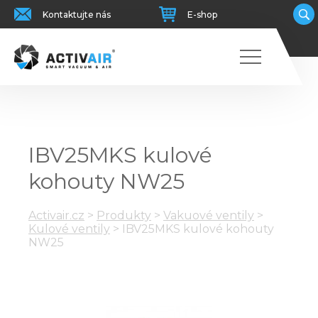
Kontaktujte nás
E-shop
IBV25MKS kulové
kohouty NW25
Activair.cz
>
Produkty
>
Vakuové ventily
>
Kulové ventily
>
IBV25MKS kulové kohouty
NW25