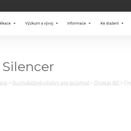
plikace
Výzkum a vývoj
Informace
Ke stažení
 Silencer
ice
>
Suchoběžné vývěvy pro průmysl
>
Drystar 80
>
Dr