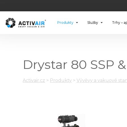
Produkty
Služby
Trhy – a
Drystar 80 SSP &
Activair.cz
>
Produkty
>
Vývěvy a vakuové stan