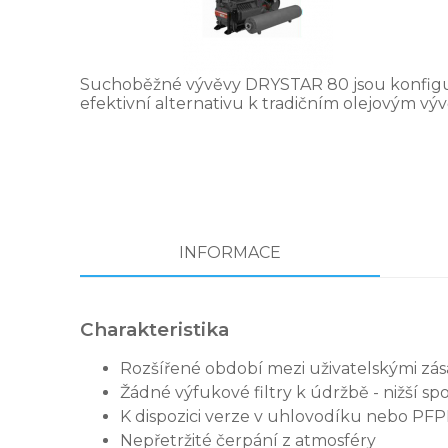
Suchoběžné vývěvy DRYSTAR 80 jsou konfiguro
efektivní alternativu k tradičním olejovým vý
INFORMACE
Charakteristika
Rozšířené období mezi uživatelskými zá
Žádné výfukové filtry k údržbě - nižší sp
K dispozici verze v uhlovodíku nebo PFPE o
Nepřetržité čerpání z atmosféry