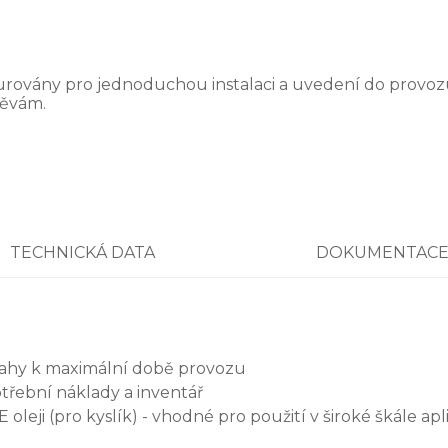
vány pro jednoduchou instalaci a uvedení do provozu.
věvám.
TECHNICKÁ DATA
DOKUMENTAC
sahy k maximální době provozu
otřební náklady a inventář
leji (pro kyslík) - vhodné pro použití v široké škále apl