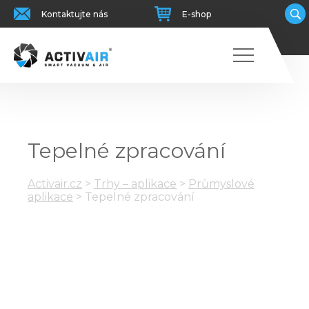
Kontaktujte nás
E-shop
Tepelné zpracování
Activair.cz
>
Trhy – aplikace
>
Průmyslové
aplikace
>
Tepelné zpracování