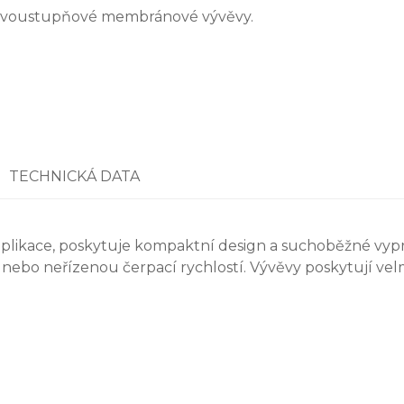
voustupňové membránové vývěvy.
TECHNICKÁ DATA
likace, poskytuje kompaktní design a suchoběžné vyprá
) nebo neřízenou čerpací rychlostí. Vývěvy poskytují vel