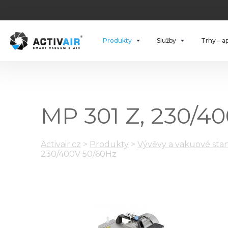
Produkty
Služby
Trhy – a
MP 301 Z, 230/4
Activair.cz
>
Produkty
>
Vývěvy a vakuové stan
230/400V 50/60Hz