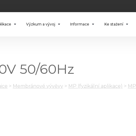
plikace
Výzkum a vývoj
Informace
Ke stažení
00V 50/60Hz
ice
>
Membránové vývěvy
>
MP (fyzikální aplikace)
>
MP 