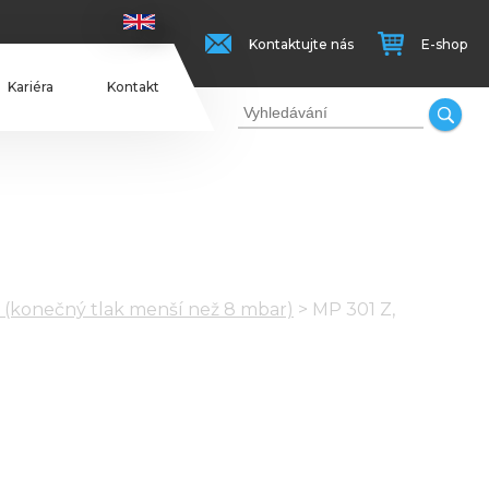
Kontaktujte nás
E-shop
Kariéra
Kontakt
(konečný tlak menší než 8 mbar)
>
MP 301 Z,