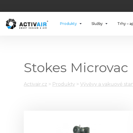
Produkty
Služby
Trhy – a
Stokes Microvac
Activair.cz
>
Produkty
>
Vývěvy a vakuové stan