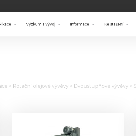
plikace
Výzkum a vývoj
Informace
Ke stažení
ice
>
Rotační olejové vývěvy
>
Dvoustupňové vývěvy
>