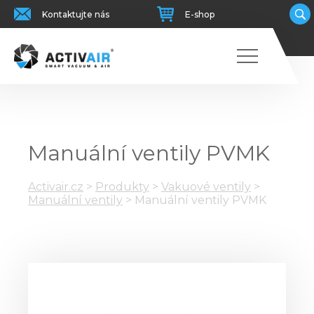
Kontaktujte nás
E-shop
Manuální ventily PVMK
Activair.cz
>
Produkty
>
Vakuové ventily
>
Manuální ventily
>
Manuální ventily PVMK