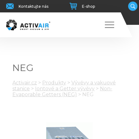
Kontaktujte nás
E-shop
NEG
Activair.cz
>
Produkty
>
Vývěvy a vakuové
stanice
>
Iontové a Getter vývěvy
>
Non-
Evaporable Getters (NEG)
>
NEG