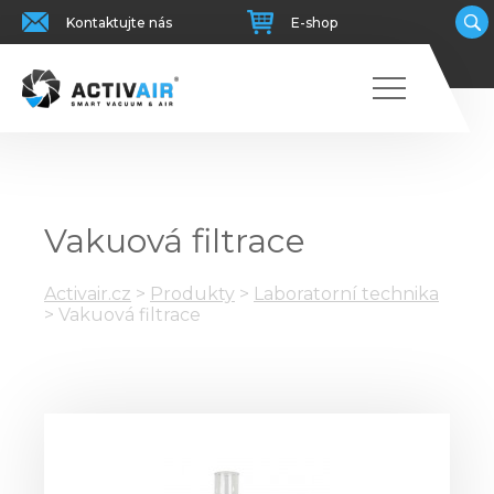
Kontaktujte nás
E-shop
Vakuová filtrace
Activair.cz
>
Produkty
>
Laboratorní technika
>
Vakuová filtrace