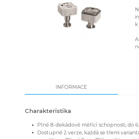
N
i
k
A
n
INFORMACE
Charakteristika
Plné 8-dekádové měřící schopnosti, do 6.
Dostupné 2 verze, každá se třemi variant