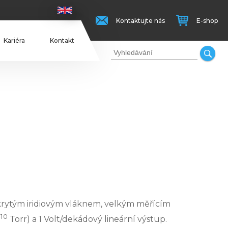
Kontaktujte nás
E-shop
Kariéra
Kontakt
krytým iridiovým vláknem, velkým měřícím
-10
Torr) a 1 Volt/dekádový lineární výstup.