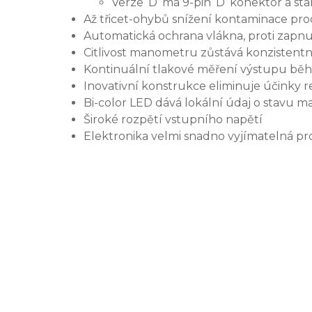
Verze ‘D’ má 9-pin ‘D’ konektor a st
Až třicet-ohybů snížení kontaminace proc
Automatická ochrana vlákna, proti zapnu
Citlivost manometru zůstává konzistentní
Kontinuální tlakové měření výstupu bě
Inovativní konstrukce eliminuje účinky r
Bi-color LED dává lokální údaj o stavu 
Široké rozpětí vstupního napětí
Elektronika velmi snadno vyjímatelná p