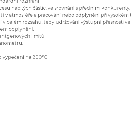
andardní rozhraní
esu nabitých částic, ve srovnání s předními konkurenty.
tí v atmosféře a pracování nebo odplynění při vysokém 
 v celém rozsahu, tedy udržování výstupní přesnosti ve 
hem odplynění.
entgenových limitů.
manometru.
ro vypečení na 200°C