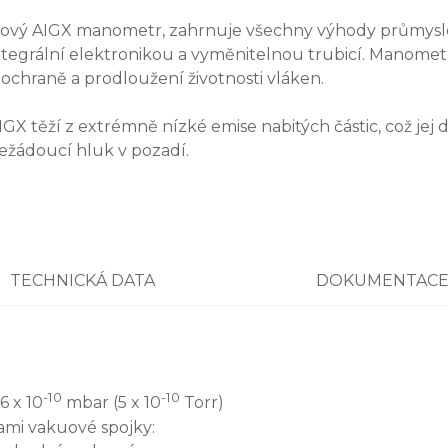
ový AIGX manometr, zahrnuje všechny výhody průmyslov
ntegrální elektronikou a vyměnitelnou trubicí. Manomet
 ochraně a prodloužení životnosti vláken.
IGX těží z extrémně nízké emise nabitých částic, což jej d
ežádoucí hluk v pozadí.
TECHNICKÁ DATA
DOKUMENTAC
-10
-10
6 x 10
mbar (5 x 10
Torr)
ami vakuové spojky: