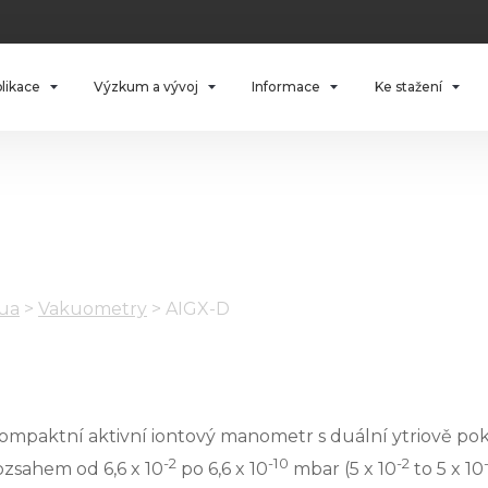
plikace
Výzkum a vývoj
Informace
Ke stažení
kua
>
Vakuometry
>
AIGX-D
ompaktní aktivní iontový manometr s duální ytriově po
-2
-10
-2
ozsahem od 6,6 x 10
po 6,6 x 10
mbar (5 x 10
to 5 x 10