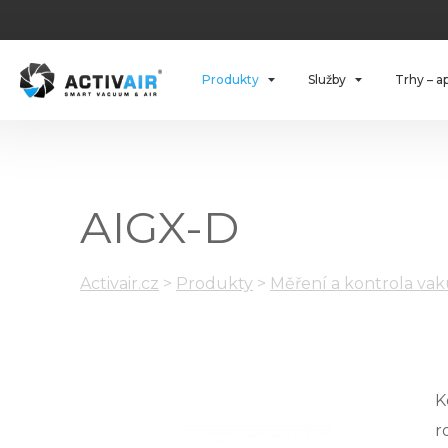
Produkty
Služby
Trhy – a
AIGX-D
Activair.cz
>
Produkty
>
Měření a kontrola va
K
r