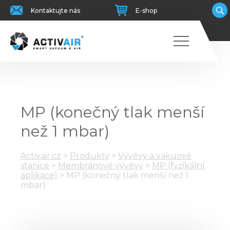
Kontaktujte nás
E-shop
MP (konečný tlak menší
než 1 mbar)
Activair.cz
>
Produkty
>
Vývěvy a vakuové
stanice
>
Membránové vývěvy
>
MP (fyzikální
aplikace)
>
MP (konečný tlak menší než 1
mbar)