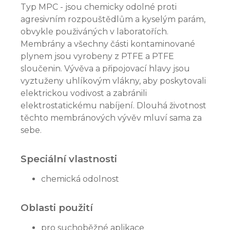
Typ MPC - jsou chemicky odolné proti
agresivním rozpouštědlům a kyselým parám,
obvykle použiváných v laboratořích.
Membrány a všechny části kontaminované
plynem jsou vyrobeny z PTFE a PTFE
sloučenin. Vývěva a připojovací hlavy jsou
vyztuženy uhlíkovým vlákny, aby poskytovali
elektrickou vodivost a zabránili
elektrostatickému nabíjení. Dlouhá životnost
těchto membránových vývěv mluví sama za
sebe.
Speciální vlastnosti
chemická odolnost
Oblasti použití
pro suchoběžné aplikace