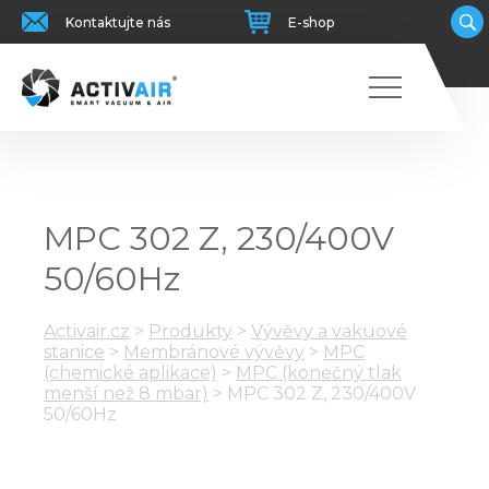
Kontaktujte nás
E-shop
MPC 302 Z, 230/400V
50/60Hz
Activair.cz
>
Produkty
>
Vývěvy a vakuové
stanice
>
Membránové vývěvy
>
MPC
(chemické aplikace)
>
MPC (konečný tlak
menší než 8 mbar)
>
MPC 302 Z, 230/400V
50/60Hz