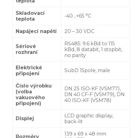
teplota
Skladovací
-40…+65 °C
teplota
Napájecí napětí
20 – 30 VDC
RS485: 9.6 kBd to 115
Sériové
kBd, 8 databit, 1 stopbit,
rozhraní
no parity
Elektrické
SubD 15pole, male
připojení
Číslo výrobku
DN 25 ISO-KF (VSM77),
(volba
DN 40 CF-F (VSM79), DN
vakuového
40 ISO-KF (VSM78)
připojení)
LCD graphic display,
Displej
back-lit
139 x 69 x 48 mm
Rozměry