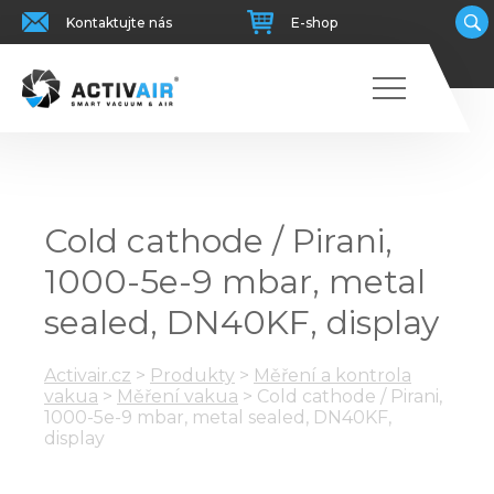
Kontaktujte nás
E-shop
Cold cathode / Pirani,
1000-5e-9 mbar, metal
sealed, DN40KF, display
Activair.cz
>
Produkty
>
Měření a kontrola
vakua
>
Měření vakua
>
Cold cathode / Pirani,
1000-5e-9 mbar, metal sealed, DN40KF,
display