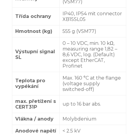
(VSM77)
IP40, IP54 mit connector
Třída ochrany
XB15SL05
Hmotnost (kg)
555 g (VSM77)
0 – 10 VDC, min. 10 kΩ,
measuring range 1,82 –
Výstupní signal
8,6 VDC, log. (Default)
SL
except EtherCAT,
Profinet
Max. 160 °C at the flange
Teplota pro
(voltage supply
vypékání
switched-off)
max. přetížení s
up to 16 bar abs.
CERT31P
Vlákna / anody
Molybdenium
Anodové napětí
< 2.5 kV