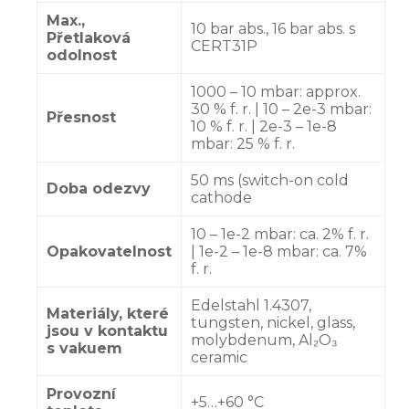
Max.,
10 bar abs., 16 bar abs. s
Přetlaková
CERT31P
odolnost
1000 – 10 mbar: approx.
30 % f. r. | 10 – 2e-3 mbar:
Přesnost
10 % f. r. | 2e-3 – 1e-8
mbar: 25 % f. r.
50 ms (switch-on cold
Doba odezvy
cathode
10 – 1e-2 mbar: ca. 2% f. r.
Opakovatelnost
| 1e-2 – 1e-8 mbar: ca. 7%
f. r.
Edelstahl 1.4307,
Materiály, které
tungsten, nickel, glass,
jsou v kontaktu
molybdenum, Al₂O₃
s vakuem
ceramic
Provozní
+5…+60 °C