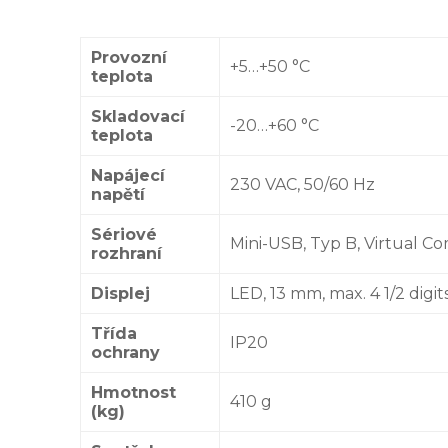
Provozní
+5…+50 °C
teplota
Skladovací
-20…+60 °C
teplota
Napájecí
230 VAC, 50/60 Hz
napětí
Sériové
Mini-USB, Typ B, Virtual C
rozhraní
Displej
LED, 13 mm, max. 4 1/2 digit
Třída
IP20
ochrany
Hmotnost
410 g
(kg)