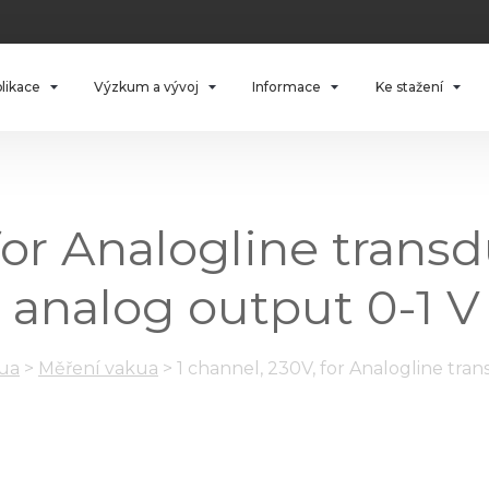
plikace
Výzkum a vývoj
Informace
Ke stažení
 for Analogline trans
analog output 0-1 V 
kua
>
Měření vakua
>
1 channel, 230V, for Analogline tr