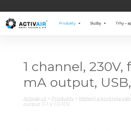
Produkty
Služby
Trhy – a
1 channel, 230V,
mA output, USB, 
Activair.cz
>
Produkty
>
Měření a kontrola va
output 0-1 V / 0-10V