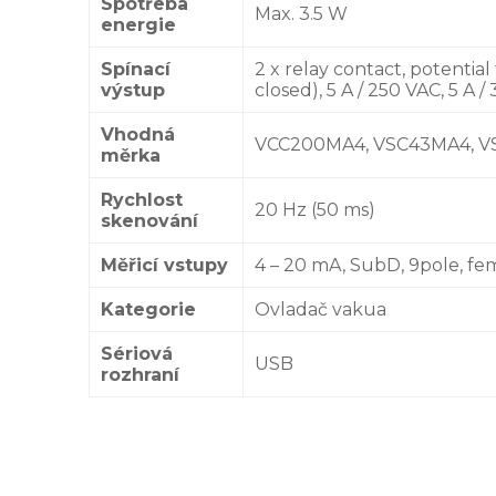
Spotřeba
Max. 3.5 W
energie
Spínací
2 x relay contact, potentia
výstup
closed), 5 A / 250 VAC, 5 A
Vhodná
VCC200MA4, VSC43MA4, 
měrka
Rychlost
20 Hz (50 ms)
skenování
Měřicí vstupy
4 – 20 mA, SubD, 9pole, fe
Kategorie
Ovladač vakua
Sériová
USB
rozhraní