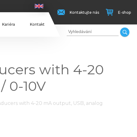
Kontaktujte nás
E-shop
Kariéra
Kontakt
ducers with 4-20
/ 0-10V
ansducers with 4-20 mA output, USB, analog