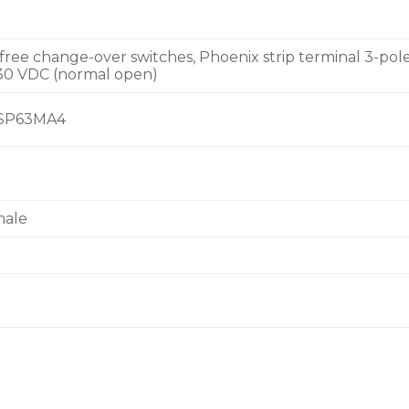
l free change-over switches, Phoenix strip terminal 3-pole
 / 30 VDC (normal open)
VSP63MA4
male