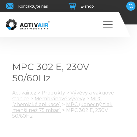
Kontaktujte nás
E-shop
MPC 302 E, 230V
50/60Hz
Activair.cz
>
Produkty
>
Vývěvy a vakuové
stanice
>
Membránové vývěvy
>
MPC
(chemické aplikace)
>
MPC (konečný tlak
menší než 75 mbar)
>
MPC 302 E, 230V
50/60Hz