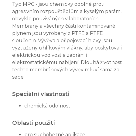
Typ MPC - jsou chemicky odolné proti
agresivním rozpouštědlům a kyselým parám,
obvykle použiváných v laboratořích.
Membrány a všechny části kontaminované
plynem jsou vyrobeny z PTFE a PTFE
sloučenin. Vývěva a připojovací hlavy jsou
vyztuženy uhlíkovým vlákny, aby poskytovali
elektrickou vodivost a zabránili
elektrostatickému nabíjení. Dlouhá životnost
těchto membránových vývěv mluví sama za
sebe.
Speciální vlastnosti
chemická odolnost
Oblasti použití
pro suchoběžné aplikace