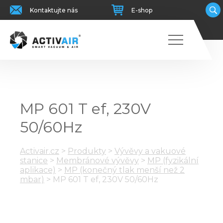
Kontaktujte nás
E-shop
MP 601 T ef, 230V
50/60Hz
Activair.cz
>
Produkty
>
Vývěvy a vakuové
stanice
>
Membránové vývěvy
>
MP (fyzikální
aplikace)
>
MP (konečný tlak menší než 2
mbar)
>
MP 601 T ef, 230V 50/60Hz