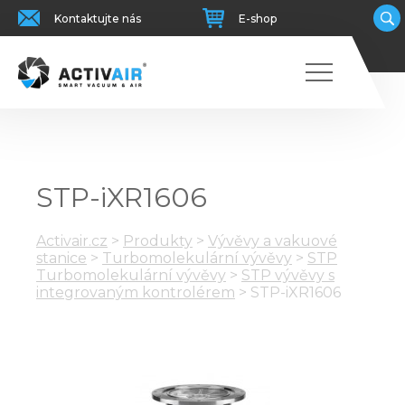
Kontaktujte nás
E-shop
STP-iXR1606
Activair.cz
>
Produkty
>
Vývěvy a vakuové
stanice
>
Turbomolekulární vývěvy
>
STP
Turbomolekulární vývěvy
>
STP vývěvy s
integrovaným kontrolérem
>
STP-iXR1606