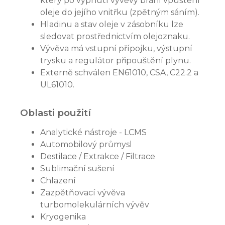
který po vypnutí vývěvy brání vpuštění
oleje do jejího vnitřku (zpětným sáním).
Hladinu a stav oleje v zásobníku lze
sledovat prostřednictvím olejoznaku.
Vývěva má vstupní přípojku, výstupní
trysku a regulátor připouštění plynu.
Externě schválen EN61010, CSA, C22.2 a
UL61010.
Oblasti použití
Analytické nástroje - LCMS
Automobilový průmysl
Destilace / Extrakce / Filtrace
Sublimační sušení
Chlazení
Zazpětňovací vývěva
turbomolekulárních vývěv
Kryogenika