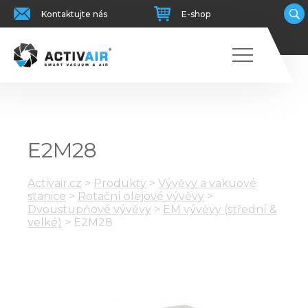
Kontaktujte nás
E-shop
E2M28
Activair.cz
>
Produkty
>
Vývěvy a vakuové
stanice
>
Rotační olejové vývěvy
>
Dvoustupňové vývěvy
>
EM vývěvy (střední &
velké)
>
E2M28