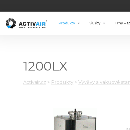
Produkty
Služby
Trhy – a
1200LX
Activair.cz
>
Produkty
>
Vývěvy a vakuové stan
N