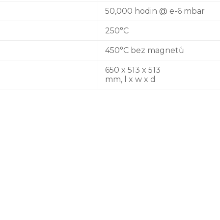
50,000 hodin @ e-6 mbar
250°C
450°C bez magnetů
650 x 513 x 513
mm, l x w x d