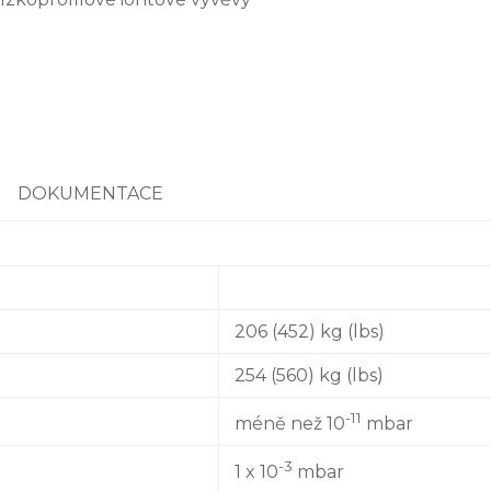
DOKUMENTACE
206 (452) kg (lbs)
254 (560) kg (lbs)
-11
méně než 10
mbar
-3
1 x 10
mbar