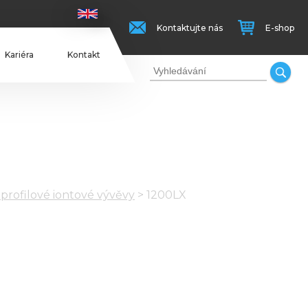
Kontaktujte nás
E-shop
Kariéra
Kontakt
profilové iontové vývěvy
>
1200LX