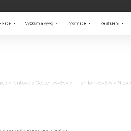
plikace
Výzkum a vývoj
Informace
Ke stažení
ice
>
Iontové a Getter vývěvy
>
TiTan Ion vývěvy
>
Nízko
ízkoprofilové iontové vývěvy