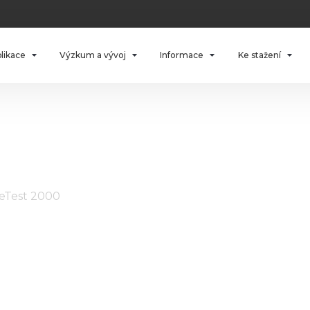
plikace
Výzkum a vývoj
Informace
Ke stažení
eTest 2000