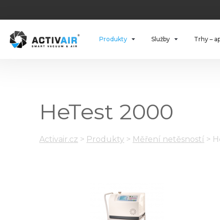
Produkty
Služby
Trhy – a
HeTest 2000
Activair.cz
>
Produkty
>
Měření netěsností
>
H