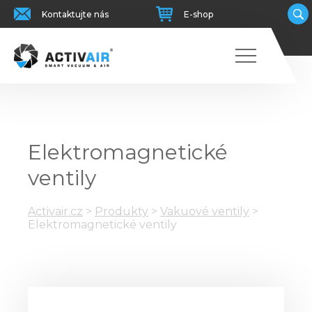
Kontaktujte nás
E-shop
Elektromagnetické
ventily
Activair.cz
>
Produkty
>
Vakuové ventily
>
Elektromagnetické ventily