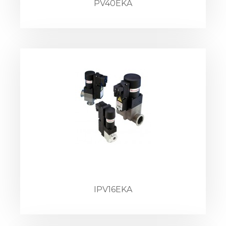
PV40EKA
IPV16EKA